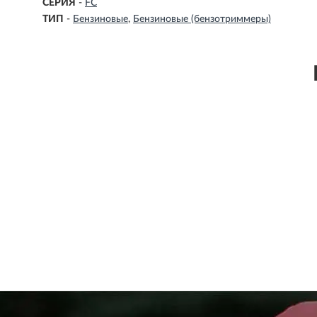
СЕРИЯ
-
FC
ТИП
-
Бензиновые
Бензиновые (бензотриммеры)