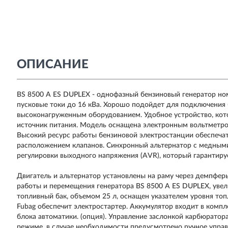
ОПИСАНИЕ
BS 8500 A ES DUPLEX - однофазный бензиновый генератор но
пусковые токи до 16 кВа. Хорошо подойдет для подключения 
высоконагруженным оборудованием. Удобное устройство, кот
источник питания. Модель оснащена электронным вольтметро
Высокий ресурс работы бензиновой электростанции обеспеч
расположением клапанов. Синхронный альтернатор с медным
регулировки выходного напряжения (AVR), который гарантиру
Двигатель и альтернатор установлены на раму через демпфер
работы и перемещения генератора BS 8500 A ES DUPLEX, уве
топливный бак, объемом 25 л, оснащен указателем уровня топ
Fubag обеспечит электростартер. Аккумулятор входит в комп
блока автоматики. (опция). Управление заслонкой карбюратор
режиме, в случае необходимости предусмотрено ручное управ