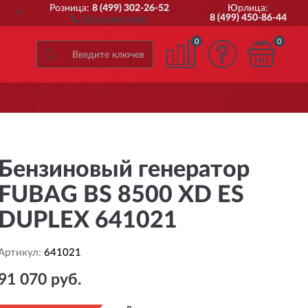
Розница:
8 (499) 302-26-52
Юрлица:
ПОЛНЫЙ
АССОРТИМЕНТ Б
8 (499) 450-86-44
Перезвоните мне
0
0
Бензиновый генератор
FUBAG BS 8500 XD ES
DUPLEX 641021
Артикул:
641021
91 070 руб.