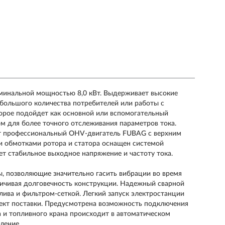
минальной мощностью 8,0 кВт. Выдерживает высокие
большого количества потребителей или работы с
орое подойдет как основной или вспомогательный
м для более точного отслеживания параметров тока.
ат профессиональный OHV-двигатель FUBAG с верхним
и обмотками ротора и статора оснащен системой
ет стабильное выходное напряжение и частоту тока.
ы, позволяющие значительно гасить вибрации во время
личивая долговечность конструкции. Надежный сварной
лива и фильтром-сеткой. Легкий запуск электростанции
лект поставки. Предусмотрена возможность подключения
а и топливного крана происходит в автоматическом
ление.