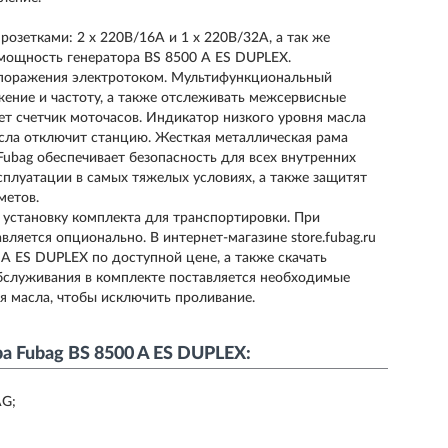
зетками: 2 х 220В/16А и 1 х 220В/32А, а так же
мощность генератора BS 8500 A ES DUPLEX.
 поражения электротоком. Мультифункциональный
ение и частоту, а также отслеживать межсервисные
т счетчик моточасов. Индикатор низкого уровня масла
асла отключит станцию. Жесткая металлическая рама
ubag обеспечивает безопасность для всех внутренних
сплуатации в самых тяжелых условиях, а также защитят
метов.
 установку комплекта для транспортировки. При
ляется опционально. В интернет-магазине store.fubag.ru
A ES DUPLEX по доступной цене, а также скачать
бслуживания в комплекте поставляется необходимые
я масла, чтобы исключить проливание.
 Fubag BS 8500 A ES DUPLEX:
AG;