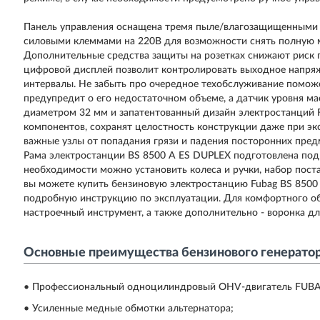
Панель управления оснащена тремя пыле/влагозащищенными ро
силовыми клеммами на 220В для возможности снять полную 
Дополнительные средства защиты на розетках снижают риск
цифровой дисплей позволит контролировать выходное напряж
интервалы. Не забыть про очередное техобслуживание поможе
предупредит о его недостаточном объеме, а датчик уровня м
диаметром 32 мм и запатентованный дизайн электростанций F
компонентов, сохранят целостность конструкции даже при эк
важные узлы от попадания грязи и падения посторонних пред
Рама электростанции BS 8500 A ES DUPLEX подготовлена под
необходимости можно установить колеса и ручки, набор постав
вы можете купить бензиновую электростанцию Fubag BS 8500 
подробную инструкцию по эксплуатации. Для комфортного о
настроечный инструмент, а также дополнительно - воронка дл
Основные преимущества бензинового генератора
• Профессиональный одноцилиндровый OHV-двигатель FUB
• Усиленные медные обмотки альтернатора;