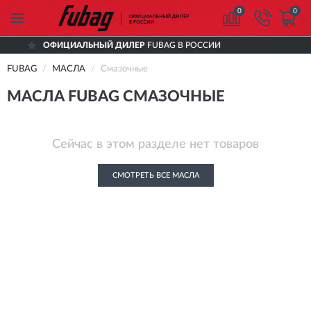
0
0
ОФИЦИАЛЬНЫЙ ДИЛЕР
FUBAG В РОССИИ
FUBAG
МАСЛА
Смазочные
МАСЛА FUBAG СМАЗОЧНЫЕ
Сейчас в этом разделе нет товаров
СМОТРЕТЬ ВСЕ МАСЛА