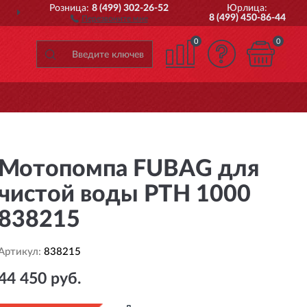
Розница:
8 (499) 302-26-52
Юрлица:
ОССИИ
ПОЛНЫЙ
АССО
8 (499) 450-86-44
Перезвоните мне
0
0
Мотопомпа FUBAG для
чистой воды PTH 1000
838215
Артикул:
838215
44 450 руб.